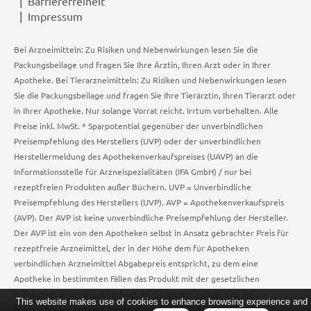
Barrierefreiheit
Impressum
Bei Arzneimitteln: Zu Risiken und Nebenwirkungen lesen Sie die
Packungsbeilage und fragen Sie Ihre Ärztin, Ihren Arzt oder in Ihrer
Apotheke. Bei Tierarzneimitteln: Zu Risiken und Nebenwirkungen lesen
Sie die Packungsbeilage und fragen Sie Ihre Tierärztin, Ihren Tierarzt oder
in Ihrer Apotheke. Nur solange Vorrat reicht. Irrtum vorbehalten. Alle
Preise inkl. MwSt. * Sparpotential gegenüber der unverbindlichen
Preisempfehlung des Herstellers (UVP) oder der unverbindlichen
Herstellermeldung des Apothekenverkaufspreises (UAVP) an die
Informationsstelle für Arzneispezialitäten (IFA GmbH) / nur bei
rezeptfreien Produkten außer Büchern. UVP = Unverbindliche
Preisempfehlung des Herstellers (UVP). AVP = Apothekenverkaufspreis
(AVP). Der AVP ist keine unverbindliche Preisempfehlung der Hersteller.
Der AVP ist ein von den Apotheken selbst in Ansatz gebrachter Preis für
rezeptfreie Arzneimittel, der in der Höhe dem für Apotheken
verbindlichen Arzneimittel Abgabepreis entspricht, zu dem eine
Apotheke in bestimmten Fällen das Produkt mit der gesetzlichen
Krankenversicherung abrechnet. Im Gegensatz zum AVP ist die
This website makes use of cookies to enhance browsing experience and
gebräuchliche UVP eine Empfehlung der Hersteller.