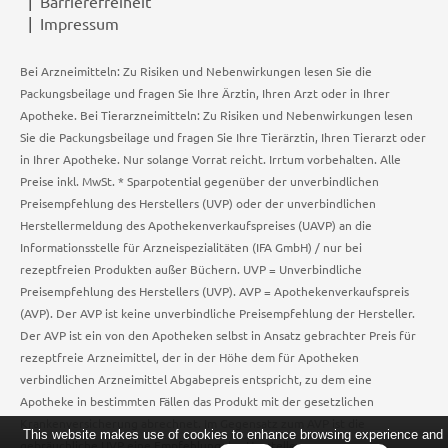
Barrierefreiheit
Impressum
Bei Arzneimitteln: Zu Risiken und Nebenwirkungen lesen Sie die
Packungsbeilage und fragen Sie Ihre Ärztin, Ihren Arzt oder in Ihrer
Apotheke. Bei Tierarzneimitteln: Zu Risiken und Nebenwirkungen lesen
Sie die Packungsbeilage und fragen Sie Ihre Tierärztin, Ihren Tierarzt oder
in Ihrer Apotheke. Nur solange Vorrat reicht. Irrtum vorbehalten. Alle
Preise inkl. MwSt. * Sparpotential gegenüber der unverbindlichen
Preisempfehlung des Herstellers (UVP) oder der unverbindlichen
Herstellermeldung des Apothekenverkaufspreises (UAVP) an die
Informationsstelle für Arzneispezialitäten (IFA GmbH) / nur bei
rezeptfreien Produkten außer Büchern. UVP = Unverbindliche
Preisempfehlung des Herstellers (UVP). AVP = Apothekenverkaufspreis
(AVP). Der AVP ist keine unverbindliche Preisempfehlung der Hersteller.
Der AVP ist ein von den Apotheken selbst in Ansatz gebrachter Preis für
rezeptfreie Arzneimittel, der in der Höhe dem für Apotheken
verbindlichen Arzneimittel Abgabepreis entspricht, zu dem eine
Apotheke in bestimmten Fällen das Produkt mit der gesetzlichen
Krankenversicherung abrechnet. Im Gegensatz zum AVP ist die
This website makes use of cookies to enhance browsing experience and
gebräuchliche UVP eine Empfehlung der Hersteller.