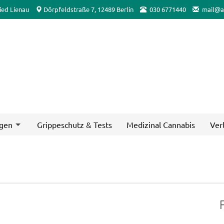
ied Lienau
Dörpfeldstraße 7, 12489 Berlin
030 6771440
mail@a
ngen
Grippeschutz & Tests
Medizinal Cannabis
Ver