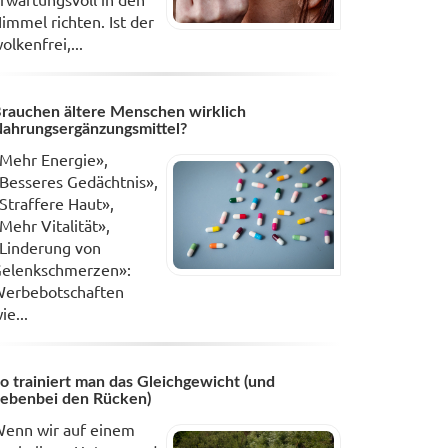
immel richten. Ist der
olkenfrei,...
rauchen ältere Menschen wirklich
ahrungsergänzungsmittel?
Mehr Energie»,
Besseres Gedächtnis»,
Straffere Haut»,
Mehr Vitalität»,
Linderung von
elenkschmerzen»:
erbebotschaften
ie...
o trainiert man das Gleichgewicht (und
ebenbei den Rücken)
enn wir auf einem