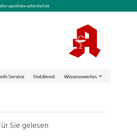
dler-apotheke-adlershof.de
leih-Service
Notdienst
Wissenswertes
Für Sie gelesen