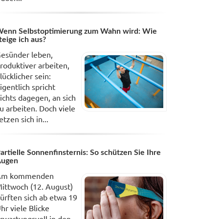
enn Selbstoptimierung zum Wahn wird: Wie
teige ich aus?
esünder leben,
roduktiver arbeiten,
lücklicher sein:
igentlich spricht
ichts dagegen, an sich
u arbeiten. Doch viele
etzen sich in...
artielle Sonnenfinsternis: So schützen Sie Ihre
Augen
Am kommenden
ittwoch (12. August)
ürften sich ab etwa 19
hr viele Blicke
rwartungsvoll in den