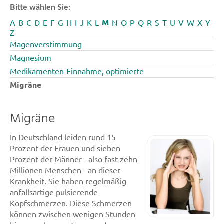
Bitte wählen Sie:
M
A
B
C
D
E
F
G
H
I
J
K
L
N
O
P
Q
R
S
T
U
V
W
X
Y
Z
Magenverstimmung
Magnesium
Medikamenten-Einnahme, optimierte
Migräne
Migräne
In Deutschland leiden rund 15
Prozent der Frauen und sieben
Prozent der Männer - also fast zehn
Millionen Menschen - an dieser
Krankheit. Sie haben regelmäßig
anfallsartige pulsierende
Kopfschmerzen. Diese Schmerzen
können zwischen wenigen Stunden