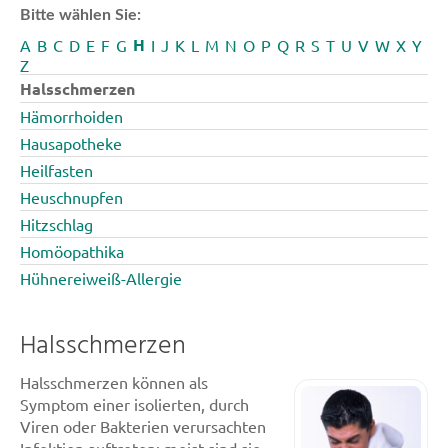
Bitte wählen Sie:
H
A
B
C
D
E
F
G
I
J
K
L
M
N
O
P
Q
R
S
T
U
V
W
X
Y
Z
Halsschmerzen
Hämorrhoiden
Hausapotheke
Heilfasten
Heuschnupfen
Hitzschlag
Homöopathika
Hühnereiweiß-Allergie
Halsschmerzen
Halsschmerzen können als
Symptom einer isolierten, durch
Viren oder Bakterien verursachten